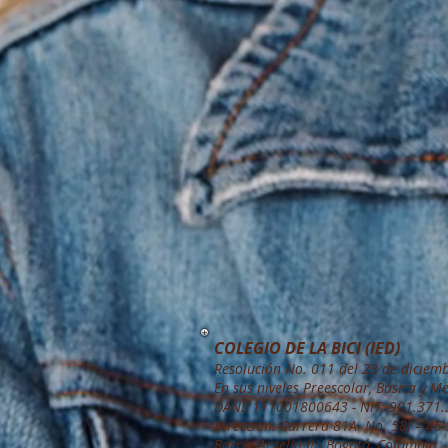
COLEGIO DE LA BICI (IED)
Resolución No. 011 del 23 de diciem
En sus niveles Preescolar, Básica y M
DANE 111001800643 - NIT: 901.371.3
Dirección: Carrera 81A No. 58J – 45
Barrio Argelia II -
Bogotá, Colombia