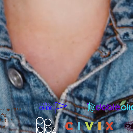
bre de 2019
edia
13 - 1
 Sur