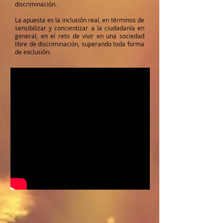
discriminación.
La apuesta es la inclusión real, en términos de
sensibilizar y concientizar a la ciudadanía en
general, en el reto de vivir en una sociedad
libre de discriminación, superando toda forma
de exclusión.