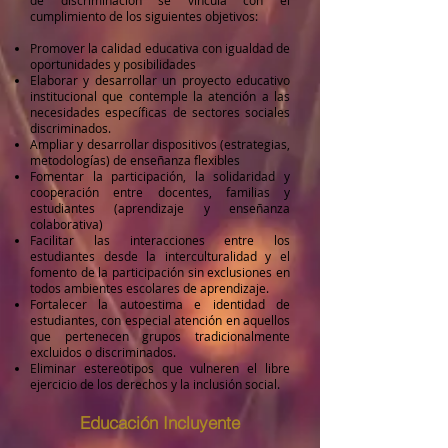
de discriminación se vincula con el
cumplimiento de los siguientes objetivos:
Promover la calidad educativa con igualdad de
oportunidades y posibilidades
Elaborar y desarrollar un proyecto educativo
institucional que contemple la atención a las
necesidades específicas de sectores sociales
discriminados.
Ampliar y desarrollar dispositivos (estrategias,
metodologías) de enseñanza flexibles
Fomentar la participación, la solidaridad y
cooperación entre docentes, familias y
estudiantes (aprendizaje y enseñanza
colaborativa)
Facilitar las interacciones entre los
estudiantes desde la interculturalidad y el
fomento de la participación sin exclusiones en
todos ambientes escolares de aprendizaje.
Fortalecer la autoestima e identidad de
estudiantes, con especial atención en aquellos
que pertenecen grupos tradicionalmente
excluidos o discriminados.
Eliminar estereotipos que vulneren el libre
ejercicio de los derechos y la inclusión social.
Educación Incluyente