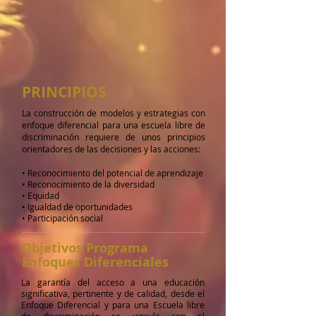
PRINCIPIOS
La construcción de modelos y estrategias con
enfoque diferencial para una escuela libre de
discriminación requiere de unos principios
orientadores de las decisiones y las acciones:
• Reconocimiento del potencial de aprendizaje
• Reconocimiento de la diversidad
• Equidad
• Igualdad de oportunidades
• Participación social
Objetivos Programa
Enfoques Diferenciales
La garantía del acceso a una educación
significativa, pertinente y de calidad, desde el
Enfoque Diferencial y para una Escuela libre