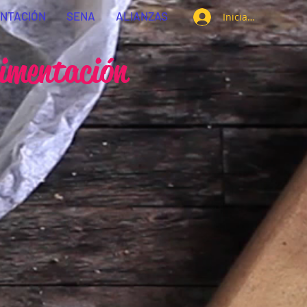
ENTACIÓN
SENA
ALIANZAS
Iniciar sesión
imentación