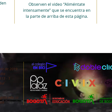
den
Observen el video “Aliméntate
intensamente” que se encuentra en
la parte de arriba de esta página.
bre de 2019
edia
13 - 1
 Sur
gota.edu.co
hos