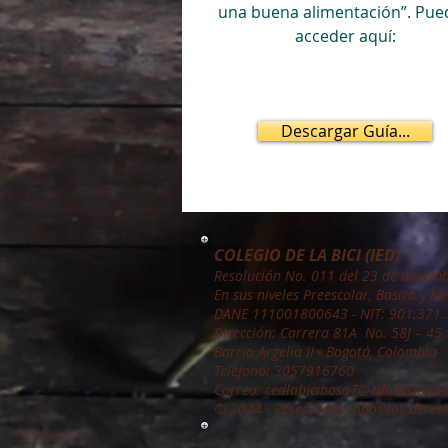
una buena alimentación”. Pue
acceder aquí:
Descargar Guía...
COLEGIO DE LA BICI (IED)
Resolución No. 011 del 23 de diciem
En sus niveles Preescolar, Básica y M
DANE 111001800643 - NIT: 901.371.3
Dirección: Carrera 81A No. 58J – 45
Barrio Argelia II -
Bogotá, Colombia
Teléfono
: 3057916760
Correo:
cedlabicibosa7@
educacionbo
© 2024
-
Reservados todos los derec