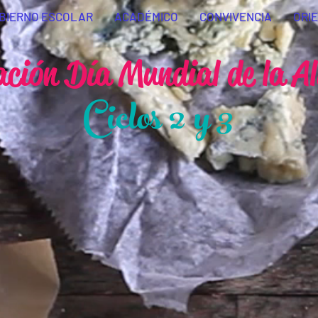
BIERNO ESCOLAR
ACADÉMICO
CONVIVENCIA
ORI
ción Día Mundial de la Al
Ciclos 2 y 3